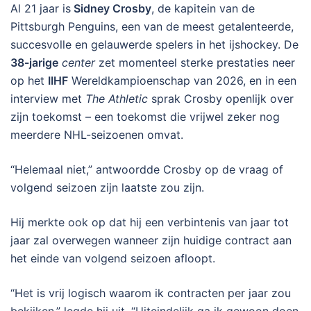
Al 21 jaar is
Sidney Crosby
, de kapitein van de
Pittsburgh Penguins, een van de meest getalenteerde,
succesvolle en gelauwerde spelers in het ijshockey. De
38-jarige
center
zet momenteel sterke prestaties neer
op het
IIHF
Wereldkampioenschap van 2026, en in een
interview met
The Athletic
sprak Crosby openlijk over
zijn toekomst – een toekomst die vrijwel zeker nog
meerdere NHL-seizoenen omvat.
“Helemaal niet,” antwoordde Crosby op de vraag of
volgend seizoen zijn laatste zou zijn.
Hij merkte ook op dat hij een verbintenis van jaar tot
jaar zal overwegen wanneer zijn huidige contract aan
het einde van volgend seizoen afloopt.
“Het is vrij logisch waarom ik contracten per jaar zou
bekijken,” legde hij uit. “Uiteindelijk ga ik gewoon doen