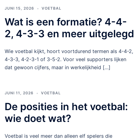
JUNI 15, 2026
VOETBAL
Wat is een formatie? 4-4-
2, 4-3-3 en meer uitgelegd
Wie voetbal kijkt, hoort voortdurend termen als 4-4-2,
4-3-3, 4-2-3-1 of 3-5-2. Voor veel supporters lijken
dat gewoon cijfers, maar in werkelijkheid […]
JUNI 11, 2026
VOETBAL
De posities in het voetbal:
wie doet wat?
Voetbal is veel meer dan alleen elf spelers die