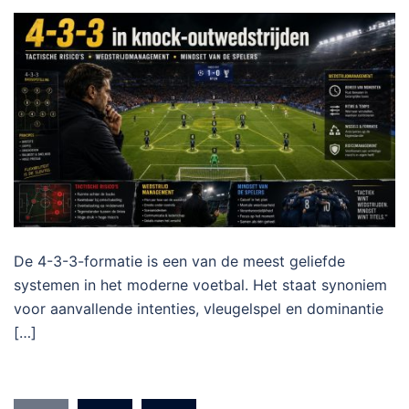
De 4-3-3-formatie is een van de meest geliefde
systemen in het moderne voetbal. Het staat synoniem
voor aanvallende intenties, vleugelspel en dominantie
[…]