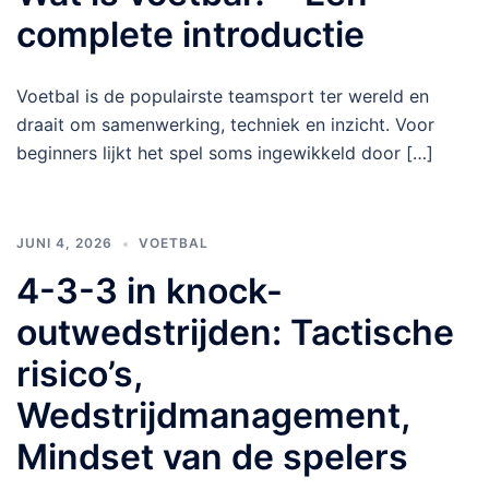
complete introductie
Voetbal is de populairste teamsport ter wereld en
draait om samenwerking, techniek en inzicht. Voor
beginners lijkt het spel soms ingewikkeld door […]
JUNI 4, 2026
VOETBAL
4-3-3 in knock-
outwedstrijden: Tactische
risico’s,
Wedstrijdmanagement,
Mindset van de spelers