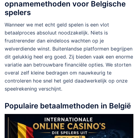
opnamemethoden voor Belgische
spelers
Wanneer we met echt geld spelen is een vlot
betaalproces absoluut noodzakelijk. Niets is
frustrerender dan eindeloos wachten op je
welverdiende winst. Buitenlandse platformen begrijpen
dit gelukkig heel erg goed. Zij bieden vaak een enorme
variatie aan betrouwbare financiële opties. We storten
overal zelf kleine bedragen om nauwkeurig te
controleren hoe snel het geld daadwerkelijk op onze
speelrekening verschijnt.
Populaire betaalmethoden in België