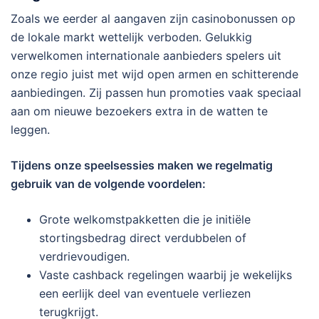
Zoals we eerder al aangaven zijn casinobonussen op
de lokale markt wettelijk verboden. Gelukkig
verwelkomen internationale aanbieders spelers uit
onze regio juist met wijd open armen en schitterende
aanbiedingen. Zij passen hun promoties vaak speciaal
aan om nieuwe bezoekers extra in de watten te
leggen.
Tijdens onze speelsessies maken we regelmatig
gebruik van de volgende voordelen:
Grote welkomstpakketten die je initiële
stortingsbedrag direct verdubbelen of
verdrievoudigen.
Vaste cashback regelingen waarbij je wekelijks
een eerlijk deel van eventuele verliezen
terugkrijgt.