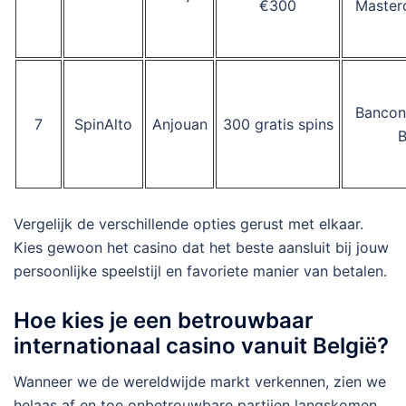
€300
Master
Bancont
7
SpinAlto
Anjouan
300 gratis spins
Vergelijk de verschillende opties gerust met elkaar.
Kies gewoon het casino dat het beste aansluit bij jouw
persoonlijke speelstijl en favoriete manier van betalen.
Hoe kies je een betrouwbaar
internationaal casino vanuit België?
Wanneer we de wereldwijde markt verkennen, zien we
helaas af en toe onbetrouwbare partijen langskomen.