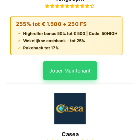
255% tot € 1.500 + 250 FS
Highroller bonus 50% tot € 500 | Code: 50HIGH
Wekelijkse cashback – tot 25%
Rakeback tot 17%
Jouer Maintenant
Casea