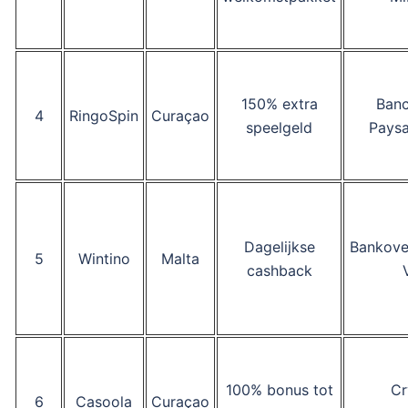
150% extra
Banc
4
RingoSpin
Curaçao
speelgeld
Paysa
Dagelijkse
Bankover
5
Wintino
Malta
cashback
100% bonus tot
Cr
6
Casoola
Curaçao