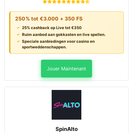
250% tot €3.000 + 350 FS
25% cashback op Live tot €350
Ruim aanbod aan gokkasten en live spellen.
Speciale aanbiedingen voor casino en
sportweddenschappen.
Jouer Maintenant
SpinAlto