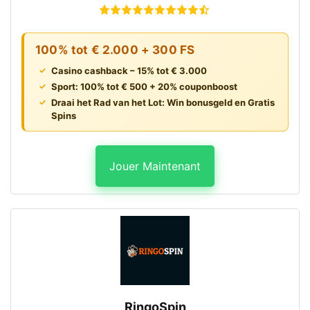
100% tot € 2.000 + 300 FS
Casino cashback – 15% tot € 3.000
Sport: 100% tot € 500 + 20% couponboost
Draai het Rad van het Lot: Win bonusgeld en Gratis
Spins
Jouer Maintenant
RingoSpin