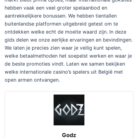
hebben vaak een veel groter spelaanbod en
aantrekkelijkere bonussen. We hebben tientallen
buitenlandse platformen uitgebreid getest om te
ontdekken welke echt de moeite waard zijn. In deze
gids delen we onze eerlijke ervaringen en bevindingen.
We laten je precies zien waar je veilig kunt spelen,
welke betaalmethoden het soepelst werken en waar je
de beste promoties vindt. Laten we samen bekijken
welke internationale casino’s spelers uit België met
open armen ontvangen.
Godz