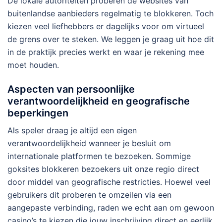
De lokale autoriteiten proberen de websites van
buitenlandse aanbieders regelmatig te blokkeren. Toch
kiezen veel liefhebbers er dagelijks voor om virtueel
de grens over te steken. We leggen je graag uit hoe dit
in de praktijk precies werkt en waar je rekening mee
moet houden.
Aspecten van persoonlijke
verantwoordelijkheid en geografische
beperkingen
Als speler draag je altijd een eigen
verantwoordelijkheid wanneer je besluit om
internationale platformen te bezoeken. Sommige
goksites blokkeren bezoekers uit onze regio direct
door middel van geografische restricties. Hoewel veel
gebruikers dit proberen te omzeilen via een
aangepaste verbinding, raden we echt aan om gewoon
casino’s te kiezen die jouw inschrijving direct en eerlijk