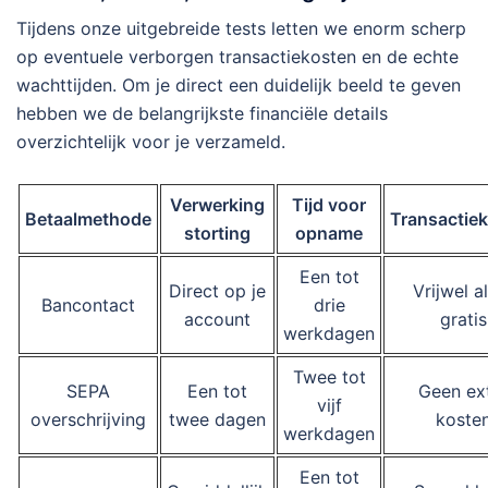
Tijdens onze uitgebreide tests letten we enorm scherp
op eventuele verborgen transactiekosten en de echte
wachttijden. Om je direct een duidelijk beeld te geven
hebben we de belangrijkste financiële details
overzichtelijk voor je verzameld.
Verwerking
Tijd voor
Betaalmethode
Transactie
storting
opname
Een tot
Direct op je
Vrijwel al
Bancontact
drie
account
gratis
werkdagen
Twee tot
SEPA
Een tot
Geen ex
vijf
overschrijving
twee dagen
koste
werkdagen
Een tot