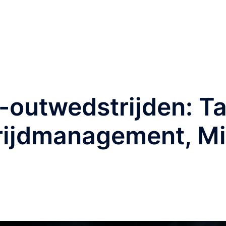
-outwedstrijden: T
trijdmanagement, M