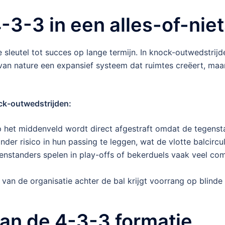
3-3 in een alles-of-niet
de sleutel tot succes op lange termijn. In knock-outwedstrij
 van nature een expansief systeem dat ruimtes creëert, maa
ck-outwedstrijden:
p het middenveld wordt direct afgestraft omdat de tegenst
der risico in hun passing te leggen, wat de vlotte balcircul
nstanders spelen in play-offs of bekerduels vaak veel co
an de organisatie achter de bal krijgt voorrang op blinde 
 van de 4-3-3 formatie