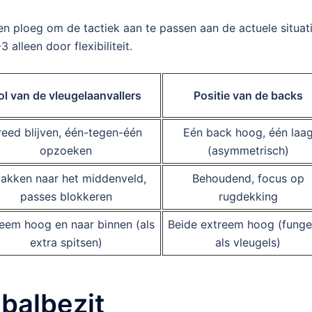
 ploeg om de tactiek aan te passen aan de actuele situati
 alleen door flexibiliteit.
ol van de vleugelaanvallers
Positie van de backs
reed blijven, één-tegen-één
Eén back hoog, één laa
opzoeken
(asymmetrisch)
zakken naar het middenveld,
Behoudend, focus op
passes blokkeren
rugdekking
eem hoog en naar binnen (als
Beide extreem hoog (funge
extra spitsen)
als vleugels)
balbezit